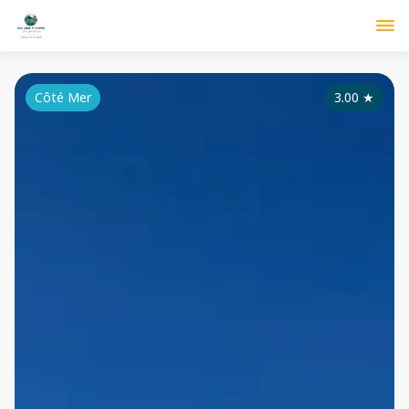
Côté Mer
3.00
★