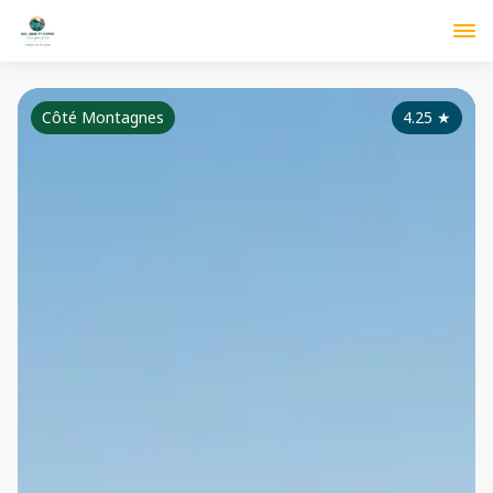
Côté Montagnes
4.25
★