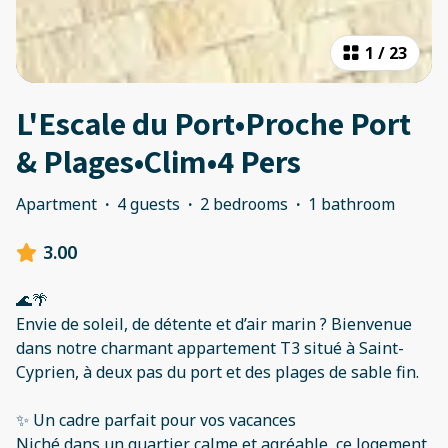
1
/
23
L'Escale du Port•Proche Port
& Plages•Clim•4 Pers
Apartment
·
4 guests
·
2 bedrooms
·
1 bathroom
3.00
🌊🌴
Envie de soleil, de détente et d’air marin ? Bienvenue
dans notre charmant appartement T3 situé à Saint-
Cyprien, à deux pas du port et des plages de sable fin.
✨ Un cadre parfait pour vos vacances
Niché dans un quartier calme et agréable, ce logement