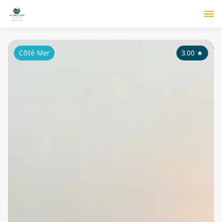
Côté Mer
3.00
★