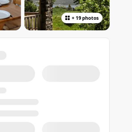
+
19 photos