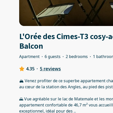
L'Orée des Cimes-T3 cosy-a
Balcon
Apartment
·
6 guests
·
2 bedrooms
·
1 bathroo
4.35
·
5 reviews
🏔️ Venez profiter de ce superbe appartement ch
au cœur de la station des Angles, au pied des pist
🌄 Vue agréable sur le lac de Matemale et les mo
appartement confortable de 46,7 m² vous accuei
exceptionnel, idéal pour des
...