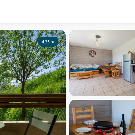
4.35
★