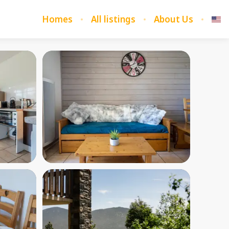
Homes
All listings
About Us