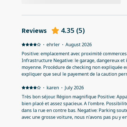
4.35
(
5
)
Reviews
·
ehrler
·
August 2026
Positive: emplacement avec proximité commerces e
Infrastructure Negative: le garage, dangereux et 
moyenne. Procédure de checking non expliquée en avance. Il faudrait
expliquer que seul le payement de la caution perm
aussi expliquer que tout se passe par internet e
existe.
·
karen
·
July 2026
Très bon séjour. Région magnifique Positive: App
bien placé et assez spacieux. A l'ombre. Possibilité de se garer facilement
dans la rue en contre bas. Negative: Parking souter
avec une grosse voiture, nous n'avons pas pu y entrer. Pas de lave linge
que c'était spécifié dans l'annonce