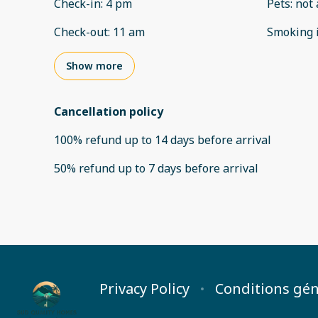
Check-in
:
4 pm
Pets
:
not 
Check-out
:
11 am
Smoking 
Show more
Cancellation policy
100
%
refund
up to
14 days
before
arrival
50
%
refund
up to
7 days
before
arrival
Privacy Policy
Conditions gén