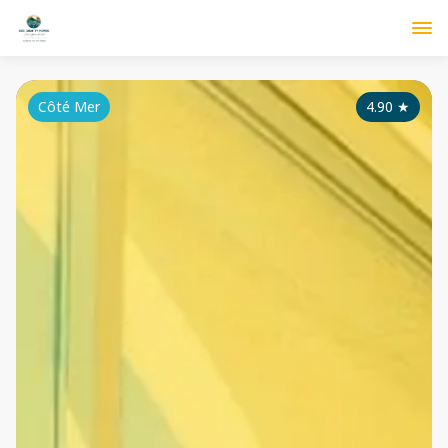
Côté Mer
4.90
★