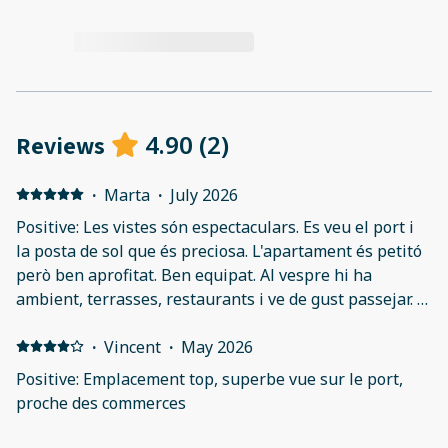
4.90
(
2
)
Reviews
·
Marta
·
July 2026
Positive: Les vistes són espectaculars. Es veu el port i
la posta de sol que és preciosa. L'apartament és petitó
però ben aprofitat. Ben equipat. Al vespre hi ha
ambient, terrasses, restaurants i ve de gust passejar. A
15 minuts caminant hi ha la platja que també és gran i
espaiosa. Negative: Els coixins són molt tous i senzills.
·
Vincent
·
May 2026
Positive: Emplacement top, superbe vue sur le port,
proche des commerces