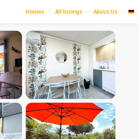
Homes
All listings
About Us