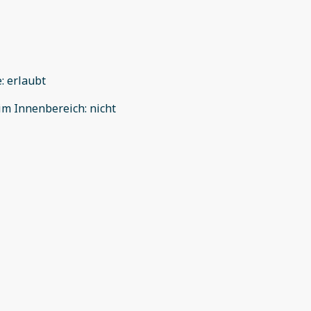
e
:
erlaubt
im Innenbereich
:
nicht