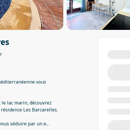
res
r
 méditerranéenne vous
le lac marin, découvrez
 résidence Les Barcarelles.
-vous séduire par un e
...