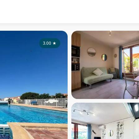
3.00
★